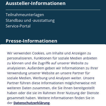
Aussteller-Informationen
Teilnahmeunterlagen
Standbau und -ausstattung
Service-Portal
Presse-Informationen
Presse-Termine
Wir verwenden Cookies, um Inhalte und Anzeigen zu
Presse-Akkreditierung
personalisieren, Funktionen für soziale Medien anbieten
zu können und die Zugriffe auf unserer Website zu
Presse-Mitteilungen
analysieren. Außerdem geben wir Informationen zu Ihrer
Verwendung unserer Website an unsere Partner für
soziale Medien, Werbung und Analysen weiter. Unsere
SiteMap
AGB
Datenschutzerklärung
Partner führen diese Informationen möglicherweise mit
weiteren Daten zusammen, die Sie ihnen bereitgestellt
Impressum
Kontakt
haben oder die sie im Rahmen Ihrer Nutzung der Dienste
gesammelt haben. Weitere Informationen finden Sie in
© 2026
MAE Systems GmbH
|
Messe Giessen GmbH
der
Datenschutzerklärung
.