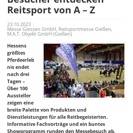
Reitsport von A – Z
23.10.2023
Messe Giessen GmbH, Reitsportmesse Gießen,
M.A.T. Objekt GmbH (Gießen)
Hessens
größtes
Pferdeerleb
nis endet
nach drei
Tagen –
Über 100
Aussteller
zeigen eine
breite Palette von Produkten und
Dienstleistungen für alle Reitbegeisterten.
Informative Fachvorträge und ein buntes
Showprogramm runden den Messebesuch ab.