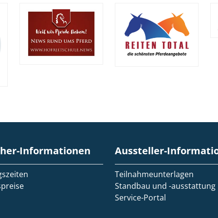
her-Informationen
Aussteller-Informati
szeiten
Teilnahmeunterlagen
spreise
Standbau und -ausstattung
Service-Portal